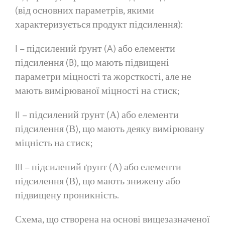
(від основних параметрів, якими
характеризується продукт підсилення):
I – підсилений ґрунт (A) або елементи
підсилення (B), що мають підвищені
параметри міцності та жорсткості, але не
мають вимірюваної міцності на стиск;
II – підсилений ґрунт (А) або елементи
підсилення (В), що мають деяку вимірювану
міцність на стиск;
III – підсилений ґрунт (А) або елементи
підсилення (В), що мають знижену або
підвищену проникність.
Схема, що створена на основі вищезазначеної