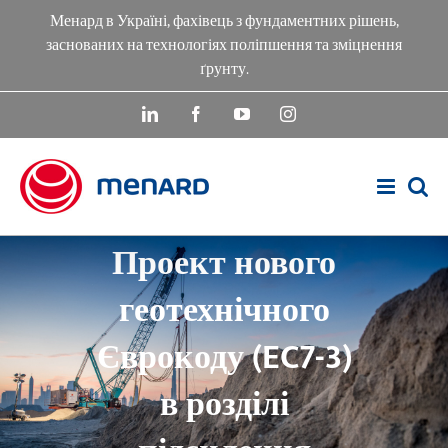
Skip
Менард в Україні, фахівець з фундаментних рішень,
to
заснованих на технологіях поліпшення та зміцнення
content
ґрунту.
LinkedIn
Facebook
YouTube
Instagram
Проект нового
геотехнічного
Єврокоду (EC7-3)
в розділі