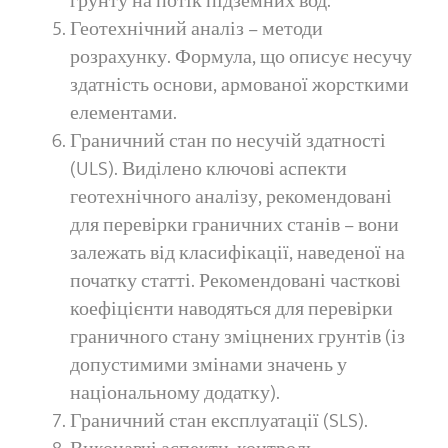
грунту на потік підземних вод.
Геотехнічний аналіз – методи
розрахунку. Формула, що описує несучу
здатність основи, армованої жорсткими
елементами.
Граничний стан по несучій здатності
(ULS). Виділено ключові аспекти
геотехнічного аналізу, рекомендовані
для перевірки граничних станів – вони
залежать від класифікації, наведеної на
початку статті. Рекомендовані часткові
коефіцієнти наводяться для перевірки
граничного стану зміцнених грунтів (із
допустимими змінами значень у
національному додатку).
Граничний стан експлуатації (SLS).