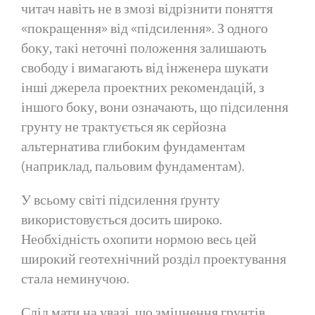
читач навіть не в змозі відрізнити поняття
«покращення» від «підсилення». З одного
боку, такі неточні положення залишають
свободу і вимагають від інженера шукати
інші джерела проектних рекомендацій, з
іншого боку, вони означають, що підсилення
грунту не трактується як серйозна
альтернатива глибоким фундаментам
(наприклад, пальовим фундаментам).
У всьому світі підсилення ґрунту
використовується досить широко.
Необхідність охопити нормою весь цей
широкий геотехнічний розділ проектування
стала неминучою.
Слід мати на увазі, що зміцнення грунтів