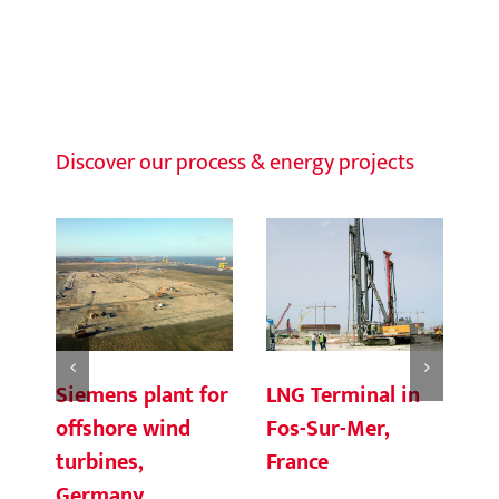
Discover our process & energy projects
Siemens plant for
LNG Terminal in
Al
offshore wind
Fos-Sur-Mer,
K
turbines,
France
Germany