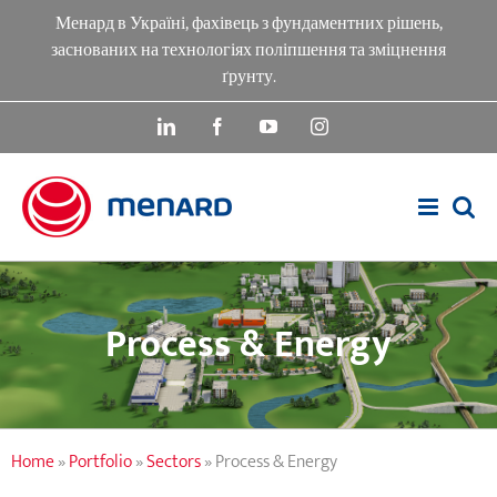
Skip
Менард в Україні, фахівець з фундаментних рішень,
to
заснованих на технологіях поліпшення та зміцнення
content
ґрунту.
LinkedIn
Facebook
YouTube
Instagram
Process & Energy
Home
»
Portfolio
»
Sectors
»
Process & Energy