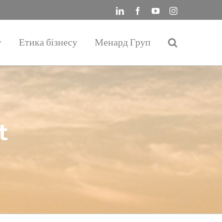
LinkedIn
Facebook
YouTube
Instagram
Етика бізнесу
Менард Груп
t