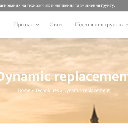
заснованих на технологіях поліпшення та зміцнення ґрунту.
Про нас
Статті
Підсилення грунтів
Dynamic replacemen
Home
»
Techniques
»
Dynamic replacement