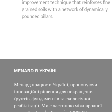
improvement technique that reinforces fine
grained soils with a network of dynamically
pounded pillars.
MENARD В УКРАЇНІ
Менард працює в Україні, пропонуючи
інноваційні рішення для покращення
ґрунтів, фундаментів та екологічної
реабілітації. Ми є частиною міжнародної