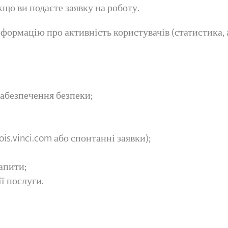
якщо ви подаєте заявку на роботу.
ормацію про активність користувачів (статистика, а
абезпечення безпеки;
is.vinci.com або спонтанні заявки);
апити;
ї послуги.