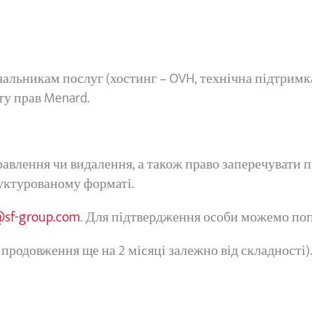
льникам послуг (хостинг – OVH, технічна підтримк
ту прав Menard.
правлення чи видалення, а також право заперечувати 
руктурованому форматі.
sf-group.com
. Для підтвердження особи можемо по
продовження ще на 2 місяці залежно від складності).