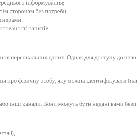
ереднього інформування;
тім сторонам без потреби;
тнерами;
нтованості запитів.
ння персональних даних. Однак для доступу до певни
ія про фізичну особу, яку можна ідентифікувати (напр
або інші канали. Вони можуть бути надані вами безп
email);