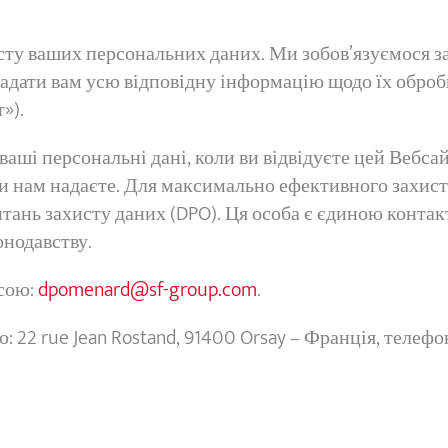
сту ваших персональних даних. Ми зобов’язуємося з
 надати вам усю відповідну інформацію щодо їх обро
»).
ваші персональні дані, коли ви відвідуєте цей Вебса
і ви нам надаєте. Для максимально ефективного захис
тань захисту даних (DPO). Ця особа є єдиною контак
онодавству.
есою:
dpomenard@sf-group.com
.
22 rue Jean Rostand, 91400 Orsay – Франція, телеф