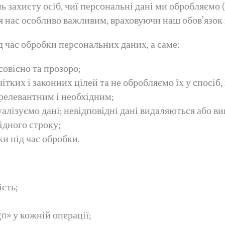
захисту осіб, чиї персональні дані ми обробляємо (
ля нас особливо важливим, враховуючи наш обов’язок
час обробки персональних даних, а саме:
овісно та прозоро;
ітких і законних цілей та не обробляємо їх у спосіб,
релевантним і необхідним;
уалізуємо дані; невідповідні дані видаляються або в
ідного строку;
и під час обробки.
сть;
n» у кожній операції;