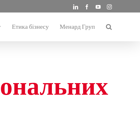
LinkedIn
Facebook
YouTube
Instagram
Етика бізнесу
Менард Груп
сональних