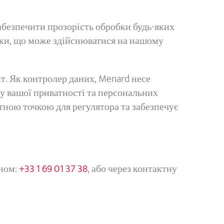
абезпечити прозорість обробки будь-яких
бки, що може здійснюватися на нашому
йт. Як контролер даних, Menard несе
ту вашої приватності та персональних
тною точкою для регулятора та забезпечує
оном:
+33 1 69 01 37 38
, або через контактну