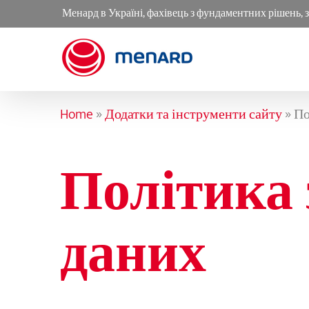
Skip
Менард в Україні, фахівець з фундаментних рішень, 
to
content
Home
»
Додатки та інструменти сайту
»
По
Політика 
даних