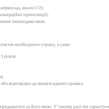
априклад, аналіз CV);
комерційні пропозиції);
инним законодавством.
отягом необхідного строку, а саме:
5 років;
в;
і або відповідно до вищезгаданих правил.
ередаватися за його межі. У такому разі ми гаранту