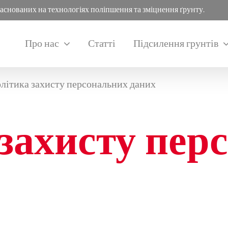
заснованих на технологіях поліпшення та зміцнення ґрунту.
Про нас
Статті
Підсилення грунтів
літика захисту персональних даних
захисту пер